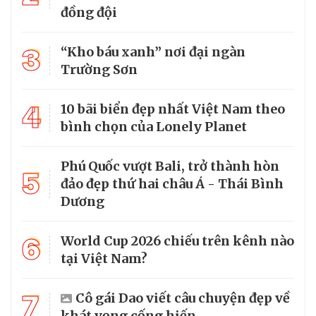
đồng đội
3
“Kho báu xanh” nơi đại ngàn
Trường Sơn
4
10 bãi biển đẹp nhất Việt Nam theo
bình chọn của Lonely Planet
Phú Quốc vượt Bali, trở thành hòn
5
đảo đẹp thứ hai châu Á - Thái Bình
Dương
6
World Cup 2026 chiếu trên kênh nào
tại Việt Nam?
7
Cô gái Dao viết câu chuyện đẹp về
khát vọng cống hiến