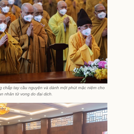
ùng chắp tay cầu nguyện và dành một phút mặc niệm cho
n nhân tử vong do đại dịch.