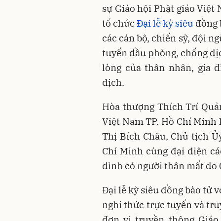
sự Giáo hội Phật giáo Việ
tổ chức
Đại lễ kỳ siêu
đồng b
các cán bộ, chiến sỹ, đội ng
tuyến đầu phòng, chống dị
lòng của thân nhân, gia 
dịch.
Hòa thượng Thích Trí Quản
Việt Nam TP. Hồ Chí Minh 
Thị Bích Châu, Chủ tịch Ủ
Chí Minh cùng đại diện cá
đình có người thân mất do 
Đại lễ kỳ siêu đồng bào tử 
nghi thức trực tuyến và tru
đơn vị truyền thông Giáo