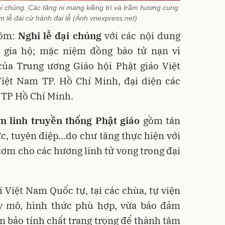
i chúng. Các tăng ni mang kiềng trì và trầm hương cung
m lễ đài cử hành đại lễ (Ảnh vnexpress.net)
gồm:
Nghi lễ đại chúng
với các nội dung
 gia hộ; mặc niệm đồng bào tử nạn vì
của Trung ương Giáo hội Phật giáo Việt
Việt Nam TP. Hồ Chí Minh, đại diện các
 TP Hồ Chí Minh.
m linh truyền thống Phật giáo
gồm tán
c, tuyên điệp…do chư tăng thực hiện với
 cơm cho các hương linh tử vong trong đại
i Việt Nam Quốc tự, tại các chùa, tự viện
uy mô, hình thức phù hợp, vừa bảo đảm
 bảo tính chất trang trọng để thành tâm