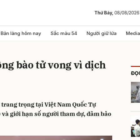
Thứ Bảy,
08/08/2026
bình luận
Bản làng hôm nay
Sắc màu 54
Người giữ lửa
Media
ồng bào tử vong vì dịch
ĐỌC
c trang trọng tại Việt Nam Quốc Tự
Hủy
G
) và giới hạn số người tham dự, đảm bảo