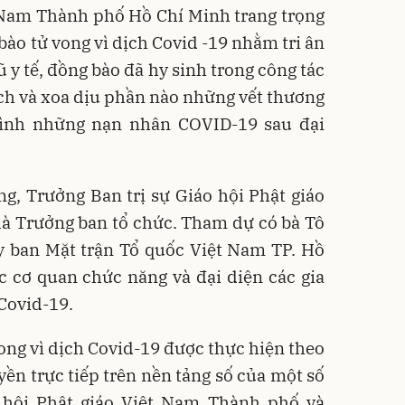
t Nam Thành phố Hồ Chí Minh trang trọng
ào tử vong vì dịch Covid -19 nhằm tri ân
ũ y tế, đồng bào đã hy sinh trong công tác
ch và xoa dịu phần nào những vết thương
đình những nạn nhân COVID-19 sau đại
g, Trưởng Ban trị sự Giáo hội Phật giáo
là Trưởng ban tổ chức. Tham dự có bà Tô
y ban Mặt trận Tổ quốc Việt Nam TP. Hồ
c cơ quan chức năng và đại diện các gia
Covid-19.
vong vì dịch Covid-19 được thực hiện theo
yền trực tiếp trên nền tảng số của một số
 hội Phật giáo Việt Nam Thành phố và