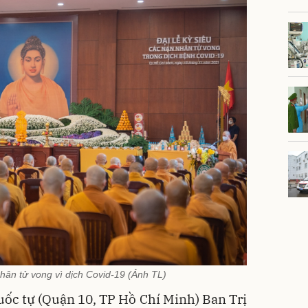
nhân tử vong vì dịch Covid-19 (Ảnh TL)
uốc tự (Quận 10, TP Hồ Chí Minh) Ban Trị