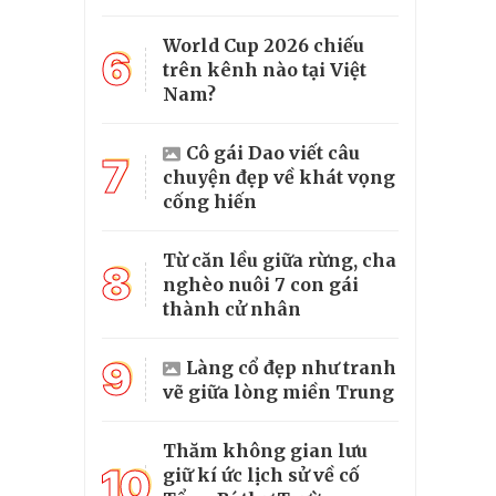
World Cup 2026 chiếu
6
trên kênh nào tại Việt
Nam?
Cô gái Dao viết câu
7
chuyện đẹp về khát vọng
cống hiến
Từ căn lều giữa rừng, cha
8
nghèo nuôi 7 con gái
thành cử nhân
9
Làng cổ đẹp như tranh
vẽ giữa lòng miền Trung
Thăm không gian lưu
10
giữ kí ức lịch sử về cố