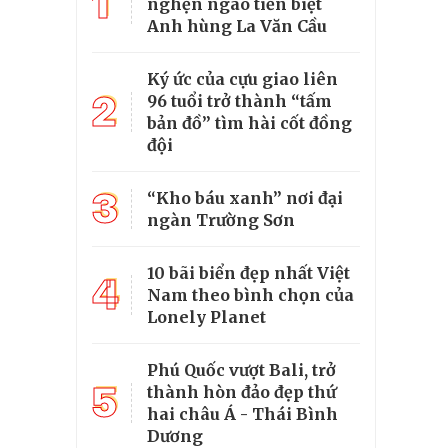
1
nghẹn ngào tiễn biệt
Anh hùng La Văn Cầu
Ký ức của cựu giao liên
2
96 tuổi trở thành “tấm
bản đồ” tìm hài cốt đồng
đội
3
“Kho báu xanh” nơi đại
ngàn Trường Sơn
10 bãi biển đẹp nhất Việt
4
Nam theo bình chọn của
Lonely Planet
Phú Quốc vượt Bali, trở
5
thành hòn đảo đẹp thứ
hai châu Á - Thái Bình
Dương