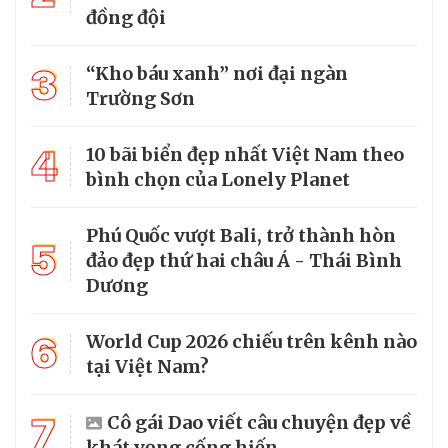
đồng đội
3
“Kho báu xanh” nơi đại ngàn
Trường Sơn
4
10 bãi biển đẹp nhất Việt Nam theo
bình chọn của Lonely Planet
Phú Quốc vượt Bali, trở thành hòn
5
đảo đẹp thứ hai châu Á - Thái Bình
Dương
6
World Cup 2026 chiếu trên kênh nào
tại Việt Nam?
7
Cô gái Dao viết câu chuyện đẹp về
khát vọng cống hiến