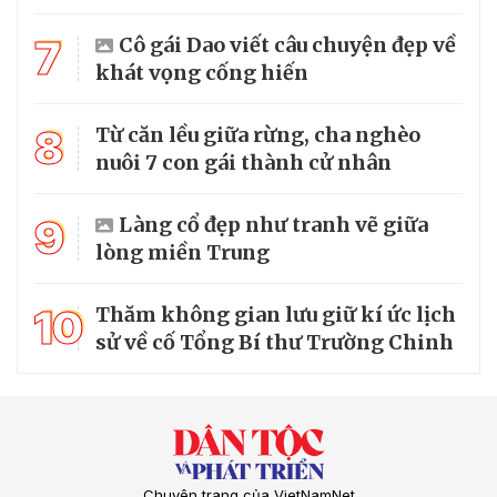
7
Cô gái Dao viết câu chuyện đẹp về
khát vọng cống hiến
8
Từ căn lều giữa rừng, cha nghèo
nuôi 7 con gái thành cử nhân
9
Làng cổ đẹp như tranh vẽ giữa
lòng miền Trung
10
Thăm không gian lưu giữ kí ức lịch
sử về cố Tổng Bí thư Trường Chinh
Chuyên trang của VietNamNet