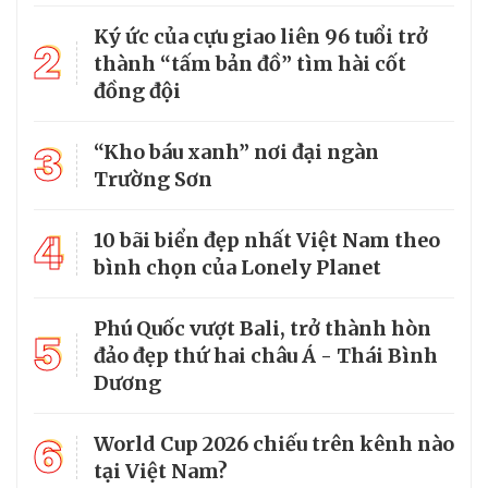
Ký ức của cựu giao liên 96 tuổi trở
2
thành “tấm bản đồ” tìm hài cốt
đồng đội
3
“Kho báu xanh” nơi đại ngàn
Trường Sơn
4
10 bãi biển đẹp nhất Việt Nam theo
bình chọn của Lonely Planet
Phú Quốc vượt Bali, trở thành hòn
5
đảo đẹp thứ hai châu Á - Thái Bình
Dương
6
World Cup 2026 chiếu trên kênh nào
tại Việt Nam?