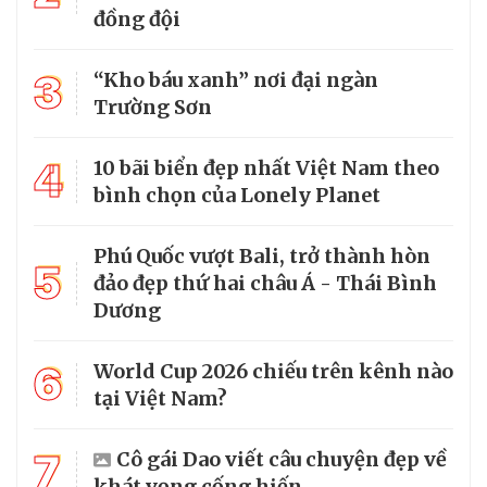
đồng đội
3
“Kho báu xanh” nơi đại ngàn
Trường Sơn
4
10 bãi biển đẹp nhất Việt Nam theo
bình chọn của Lonely Planet
Phú Quốc vượt Bali, trở thành hòn
5
đảo đẹp thứ hai châu Á - Thái Bình
Dương
6
World Cup 2026 chiếu trên kênh nào
tại Việt Nam?
7
Cô gái Dao viết câu chuyện đẹp về
khát vọng cống hiến