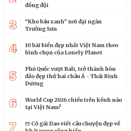
đồng đội
3
“Kho báu xanh” nơi đại ngàn
Trường Sơn
4
10 bãi biển đẹp nhất Việt Nam theo
bình chọn của Lonely Planet
Phú Quốc vượt Bali, trở thành hòn
5
đảo đẹp thứ hai châu Á - Thái Bình
Dương
6
World Cup 2026 chiếu trên kênh nào
tại Việt Nam?
7
Cô gái Dao viết câu chuyện đẹp về
khát vọng cống hiến