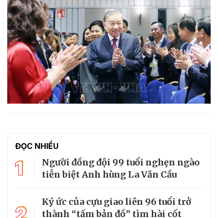
ĐỌC NHIỀU
1
Người đồng đội 99 tuổi nghẹn ngào
tiễn biệt Anh hùng La Văn Cầu
Ký ức của cựu giao liên 96 tuổi trở
2
thành “tấm bản đồ” tìm hài cốt