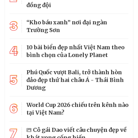
đồng đội
3
“Kho báu xanh” nơi đại ngàn
Trường Sơn
4
10 bãi biển đẹp nhất Việt Nam theo
bình chọn của Lonely Planet
Phú Quốc vượt Bali, trở thành hòn
5
đảo đẹp thứ hai châu Á - Thái Bình
Dương
6
World Cup 2026 chiếu trên kênh nào
tại Việt Nam?
7
Cô gái Dao viết câu chuyện đẹp về
khát vọng cống hiến