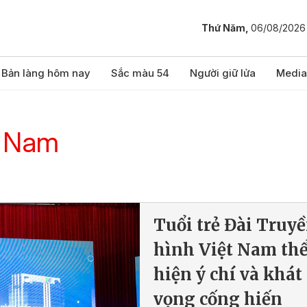
Thứ Năm,
06/08/2026
Bản làng hôm nay
Sắc màu 54
Người giữ lửa
Media
t Nam
Tuổi trẻ Đài Truy
hình Việt Nam th
hiện ý chí và khát
vọng cống hiến