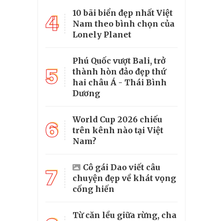
10 bãi biển đẹp nhất Việt
4
Nam theo bình chọn của
Lonely Planet
Phú Quốc vượt Bali, trở
5
thành hòn đảo đẹp thứ
hai châu Á - Thái Bình
Dương
World Cup 2026 chiếu
6
trên kênh nào tại Việt
Nam?
Cô gái Dao viết câu
7
chuyện đẹp về khát vọng
cống hiến
Từ căn lều giữa rừng, cha