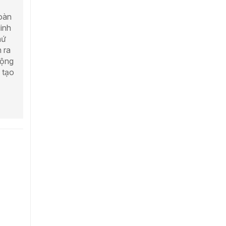
Đoàn
inh
hứ
 ra
động
 tạo