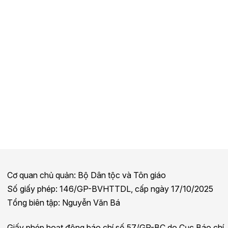
Cơ quan chủ quản: Bộ Dân tộc và Tôn giáo
Số giấy phép: 146/GP-BVHTTDL, cấp ngày 17/10/2025
Tổng biên tập: Nguyễn Văn Bá
Giấy phép hoạt động báo chí số 57/GP-BC do Cục Báo chí,