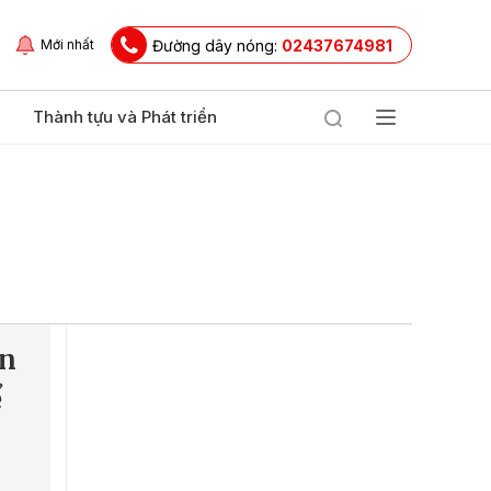
Đường dây nóng:
02437674981
Mới nhất
Thành tựu và Phát triển
ền
ể