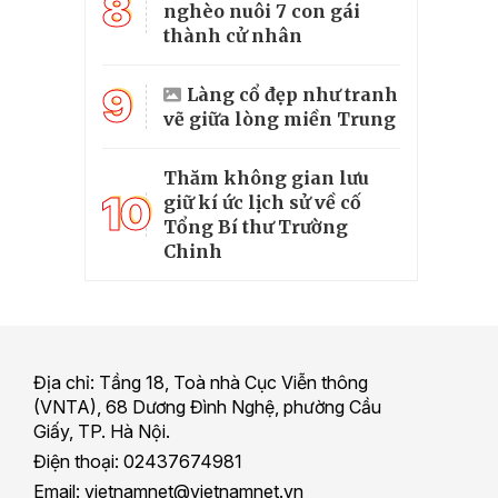
8
nghèo nuôi 7 con gái
thành cử nhân
9
Làng cổ đẹp như tranh
vẽ giữa lòng miền Trung
Thăm không gian lưu
10
giữ kí ức lịch sử về cố
Tổng Bí thư Trường
Chinh
Địa chỉ: Tầng 18, Toà nhà Cục Viễn thông
(VNTA), 68 Dương Đình Nghệ, phường Cầu
Giấy, TP. Hà Nội.
Điện thoại: 02437674981
Email: vietnamnet@vietnamnet.vn