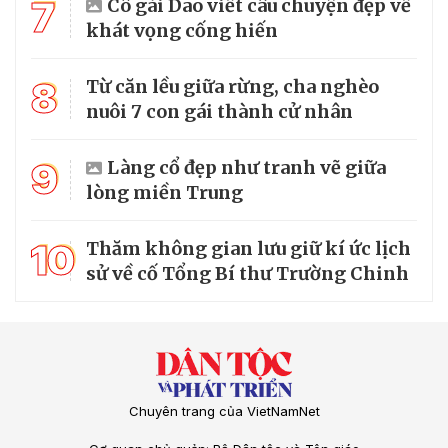
7
Cô gái Dao viết câu chuyện đẹp về
khát vọng cống hiến
8
Từ căn lều giữa rừng, cha nghèo
nuôi 7 con gái thành cử nhân
9
Làng cổ đẹp như tranh vẽ giữa
lòng miền Trung
10
Thăm không gian lưu giữ kí ức lịch
sử về cố Tổng Bí thư Trường Chinh
Chuyên trang của VietNamNet