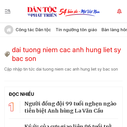
Công tác Dân tộc
Tín ngưỡng tôn giáo
Bản làng hô
dai tuong niem cac anh hung liet sy
bac son
Cập nhập tin tức dai tuong niem cac anh hung liet sy bac son
ĐỌC NHIỀU
1
Người đồng đội 99 tuổi nghẹn ngào
tiễn biệt Anh hùng La Văn Cầu
Ký ức của cựu giao liên 96 tuổi trở