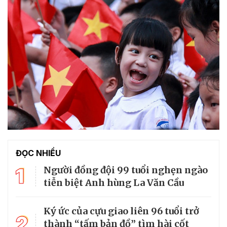
ĐỌC NHIỀU
1
Người đồng đội 99 tuổi nghẹn ngào
tiễn biệt Anh hùng La Văn Cầu
Ký ức của cựu giao liên 96 tuổi trở
2
thành “tấm bản đồ” tìm hài cốt