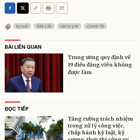
kỷ luật
Đắk Lắk
vật tư y tế
Covid-19
BÀI LIÊN QUAN
Trung ương quy định về
19 điều đảng viên không
được làm
ĐỌC TIẾP
Tăng cường trách nhiệm
trong xử lý công việc,
chấp hành kỷ luật, kỷ
cương, thực thi công vụ