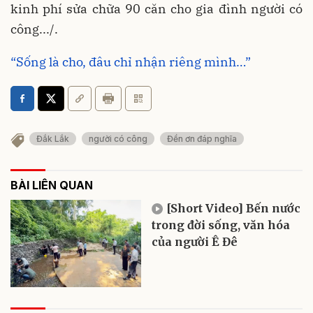
kinh phí sửa chữa 90 căn cho gia đình người có
công.../.
“Sống là cho, đâu chỉ nhận riêng mình…”
Đắk Lắk
người có công
Đền ơn đáp nghĩa
BÀI LIÊN QUAN
[Short Video] Bến nước
trong đời sống, văn hóa
của người Ê Đê