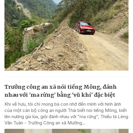
Trưởng công an xã nói tiếng Mông, đánh
nhau với 'ma rừng' bằng 'vũ khí' đặc biệt
Khi về hưu, tôi chỉ mong bà con nhớ đến mình với hình ảnh
của một cán bộ công an người Thái biết nói tiếng Mông, biết
lên nương gùi lúa, giỏi đánh nhau với "ma rừng”, Thiếu tá Lèng
Văn Tuân - Trưởng Công an xã Mường...