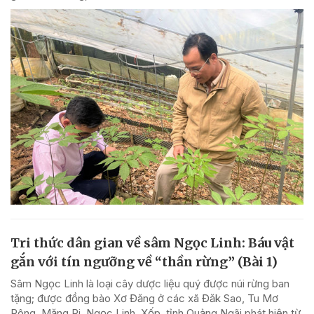
Tri thức dân gian về sâm Ngọc Linh: Báu vật
gắn với tín ngưỡng về “thần rừng” (Bài 1)
Sâm Ngọc Linh là loại cây dược liệu quý được núi rừng ban
tặng; được đồng bào Xơ Đăng ở các xã Đăk Sao, Tu Mơ
Rông, Măng Ri, Ngọc Linh, Xốp, tỉnh Quảng Ngãi phát hiện từ