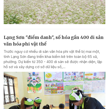
Lạng Sơn "điểm danh", số hóa gần 400 di sản
văn hóa phi vật thể
Trước nguy cơ nhiều di sản văn hóa phi vật thể bị mai một,
tỉnh Lạng Sơn đang triển khai kiểm kê trên toàn bộ 65 xã,
phường. Dự kiến từ 350 - 400 di sản sẽ được nhận diện, lập
hồ sơ và xây dựng cơ sở dữ liệu số,...