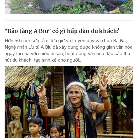
“Bảo tàng A Biu” có gì hấp dẫn du khách?
Hơn 50 năm sưu tầm, lưu giữ và truyền dạy văn hóa Ba Na,
Nghệ nhân Ưu tú A Biu đã xây dựng được không gian văn hóa
ngay tại nhà với nhiều di sản, hoạt động văn hóa đặc sắc thu
hút du khách, tạo sinh kế cho người...