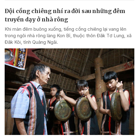
Đội cồng chiêng nhí ra đời sau những đêm
truyền dạy ở nhà rông
Khi màn đêm buông xuống, tiếng cồng chiêng lại vang lên
trong ngôi nhà rông làng Kon Bỉ, thuộc thôn Đăk Tơ Lung, xã
Đăk Kôi, tỉnh Quảng Ngãi.