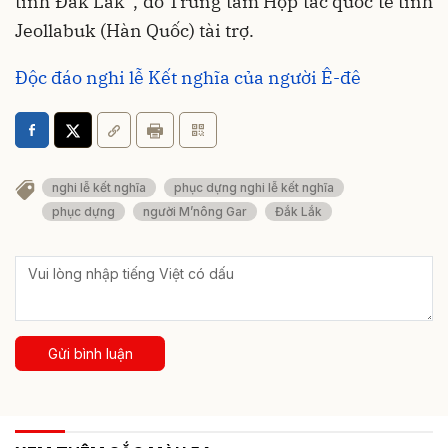
tỉnh Đắk Lắk”, do Trung tâm Hợp tác quốc tế tỉnh
Jeollabuk (Hàn Quốc) tài trợ.
Độc đáo nghi lễ Kết nghĩa của người Ê-đê
nghi lễ kết nghĩa
phục dựng nghi lễ kết nghĩa
phục dựng
người M’nông Gar
Đắk Lắk
Gửi bình luận