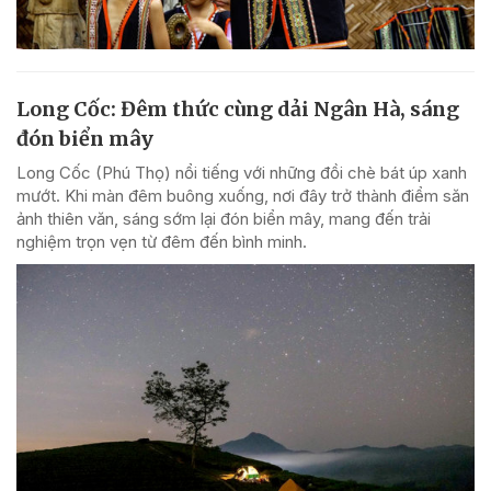
Long Cốc: Đêm thức cùng dải Ngân Hà, sáng
đón biển mây
Long Cốc (Phú Thọ) nổi tiếng với những đồi chè bát úp xanh
mướt. Khi màn đêm buông xuống, nơi đây trở thành điểm săn
ảnh thiên văn, sáng sớm lại đón biển mây, mang đến trải
nghiệm trọn vẹn từ đêm đến bình minh.