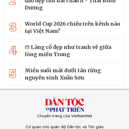
2
đảo đẹp thứ hai châu Á - Thái Bình
Dương
3
World Cup 2026 chiếu trên kênh nào
tại Việt Nam?
4
Làng cổ đẹp như tranh vẽ giữa
lòng miền Trung
5
Miền suối mát dưới tán rừng
nguyên sinh Xuân Sơn
Chuyên trang của VietNamNet
Cơ quan chủ quản: Bộ Dân tộc và Tôn giáo