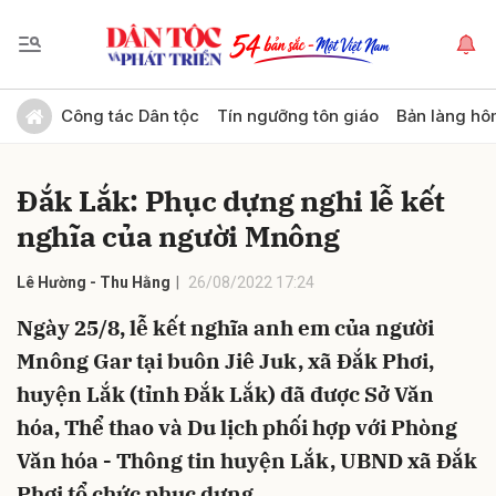
Gửi bình luận
Công tác Dân tộc
Tín ngưỡng tôn giáo
Bản làng hô
Đắk Lắk: Phục dựng nghi lễ kết
nghĩa của người Mnông
Lê Hường - Thu Hằng
26/08/2022 17:24
Ngày 25/8, lễ kết nghĩa anh em của người
Hủy
Gửi
Mnông Gar tại buôn Jiê Juk, xã Đắk Phơi,
huyện Lắk (tỉnh Đắk Lắk) đã được Sở Văn
hóa, Thể thao và Du lịch phối hợp với Phòng
Văn hóa - Thông tin huyện Lắk, UBND xã Đắk
Phơi tổ chức phục dựng.