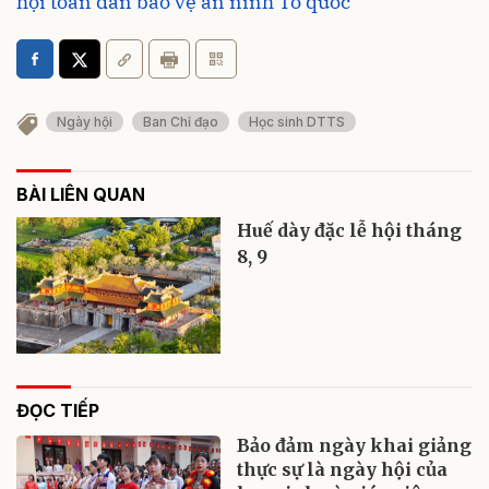
hội toàn dân bảo vệ an ninh Tổ quốc
Ngày hội
Ban Chỉ đạo
Học sinh DTTS
BÀI LIÊN QUAN
Huế dày đặc lễ hội tháng
8, 9
ĐỌC TIẾP
Bảo đảm ngày khai giảng
thực sự là ngày hội của