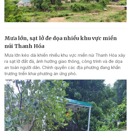
Mưa lớn, sạt lở đe dọa nhiều khu vực miền
núi Thanh Hóa
Mưa lớn kéo dài khiến nhiều khu vực miền núi Thanh Hóa xảy
ra sạt lở đất đá, ảnh hưởng giao thông, công trình và đe dọa
an toàn người dân. Chính quyền các địa phương đang khẩn
trương triển khai phương án ứng phó.