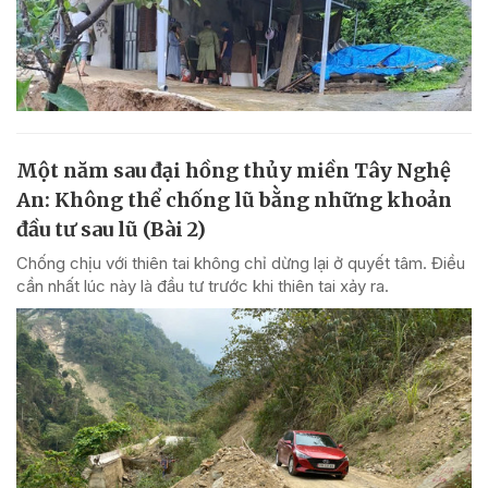
Một năm sau đại hồng thủy miền Tây Nghệ
An: Không thể chống lũ bằng những khoản
đầu tư sau lũ (Bài 2)
Chống chịu với thiên tai không chỉ dừng lại ở quyết tâm. Điều
cần nhất lúc này là đầu tư trước khi thiên tai xảy ra.