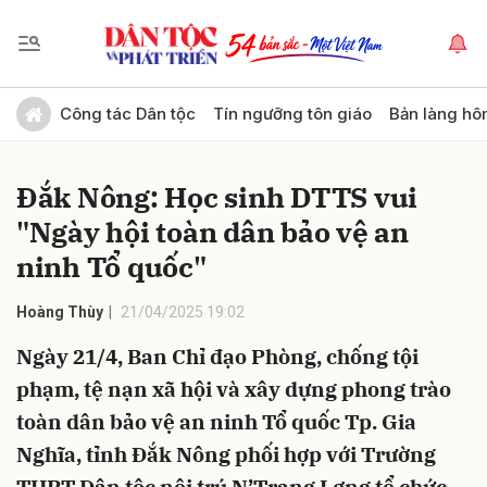
Gửi bình luận
Công tác Dân tộc
Tín ngưỡng tôn giáo
Bản làng hô
Đắk Nông: Học sinh DTTS vui
"Ngày hội toàn dân bảo vệ an
ninh Tổ quốc"
Hoàng Thùy
21/04/2025 19:02
Hủy
Gửi
Ngày 21/4, Ban Chỉ đạo Phòng, chống tội
phạm, tệ nạn xã hội và xây dựng phong trào
toàn dân bảo vệ an ninh Tổ quốc Tp. Gia
Nghĩa, tỉnh Đắk Nông phối hợp với Trường