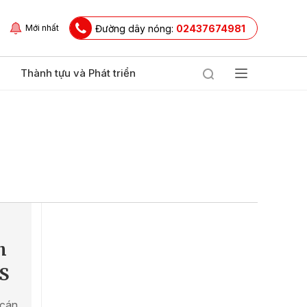
Đường dây nóng:
02437674981
Mới nhất
Thành tựu và Phát triển
h
S
 cán