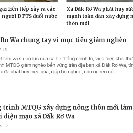
ãi liên tiếp xảy ra các
Xã Đăk Rơ Wa phát huy sứ
m người DTTS đuối nước
mạnh toàn dân xây dựng 
thôn mới
 Rơ Wa chung tay vì mục tiêu giảm nghèo
3:45
 tâm và sự nỗ lực của cả hệ thống chính trị, việc triển khai thự
ình MTQG giảm nghèo bền vững trên địa bàn xã Đăk Rơ Wa, tỉ
 đã phát huy hiệu quả, giúp hộ nghèo, cận nghèo có...
 trình MTQG xây dựng nông thôn mới làm
ổi diện mạo xã Đăk Rơ Wa
09:37