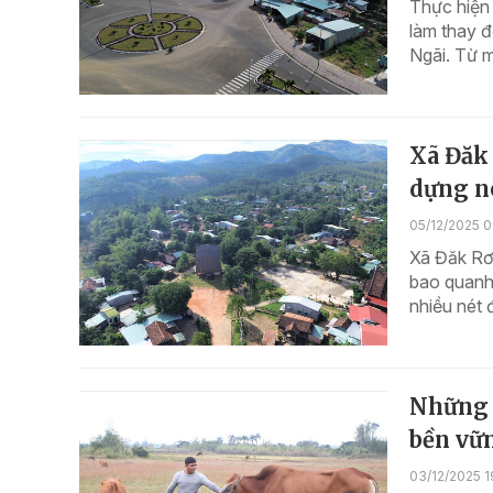
Thực hiện
làm thay đ
Ngãi. Từ m
Xã Đăk 
dựng n
05/12/2025 
Xã Đăk Rơ 
bao quanh
nhiều nét 
Những đ
bền vữn
03/12/2025 1