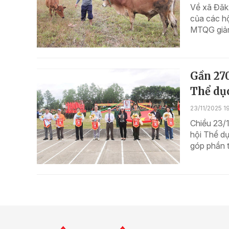
Về xã Đăk
của các hộ
MTQG giảm
Gần 270
Thể dụ
23/11/2025 1
Chiều 23/
hội Thể dụ
góp phần t