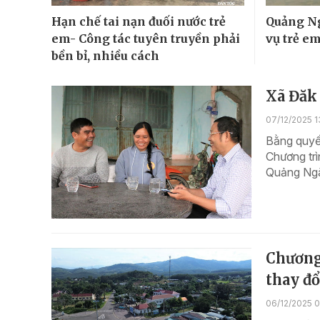
Hạn chế tai nạn đuối nước trẻ
Quảng Ng
em- Công tác tuyên truyền phải
vụ trẻ e
bền bỉ, nhiều cách
Xã Đăk
07/12/2025 1
Bằng quyết
Chương tr
Quảng Ngãi
Chương
thay đ
06/12/2025 