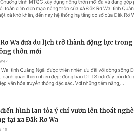
 Chương trình MTQG xây dựng nông thôn mới đã và đang góp
ổi toàn diện diện mạo nông thôn của xã Đăk Rơ Wa, tỉnh Quả
ột xã khó khăn, đến nay hệ thống hạ tầng cơ sở của Đăk Rơ W
Rơ Wa đưa du lịch trở thành động lực trong
ông thôn mới
09:47
Wa, tỉnh Quảng Ngãi được thiên nhiên ưu đãi với dòng sông Đ
, cảnh quan thiên nhiên đẹp; đồng bào DTTS nơi đây còn lưu 
đẹp văn hóa truyền thống đặc sắc. Với những tiềm năng,...
iển hình lan tỏa ý chí vươn lên thoát ngh
g tại xã Đăk Rơ Wa
9:46