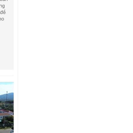
ảng
,để
ho