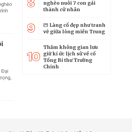
8
nghèo nuôi 7 con gái
 nghèo
thành cử nhân
rình
9
Làng cổ đẹp như tranh
vẽ giữa lòng miền Trung
ội
Thăm không gian lưu
10
giữ kí ức lịch sử về cố
Tổng Bí thư Trường
Chinh
 Đại
trọng,