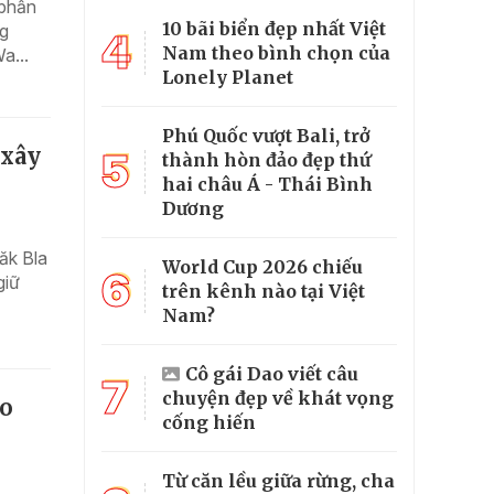
 phần
10 bãi biển đẹp nhất Việt
ng
4
Nam theo bình chọn của
a...
Lonely Planet
Phú Quốc vượt Bali, trở
 xây
5
thành hòn đảo đẹp thứ
hai châu Á - Thái Bình
Dương
ăk Bla
World Cup 2026 chiếu
6
giữ
trên kênh nào tại Việt
Nam?
Cô gái Dao viết câu
7
chuyện đẹp về khát vọng
èo
cống hiến
Từ căn lều giữa rừng, cha