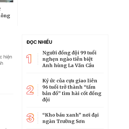
c
nông
ĐỌC NHIỀU
Người đồng đội 99 tuổi
1
c hiện
nghẹn ngào tiễn biệt
nh
Anh hùng La Văn Cầu
Ký ức của cựu giao liên
2
96 tuổi trở thành “tấm
bản đồ” tìm hài cốt đồng
đội
3
“Kho báu xanh” nơi đại
ngàn Trường Sơn