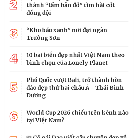
2
thành “tấm bản đồ” tìm hài cốt
đồng đội
3
“Kho báu xanh” nơi đại ngàn
Trường Sơn
4
10 bãi biển đẹp nhất Việt Nam theo
bình chọn của Lonely Planet
Phú Quốc vượt Bali, trở thành hòn
5
đảo đẹp thứ hai châu Á - Thái Bình
Dương
6
World Cup 2026 chiếu trên kênh nào
tại Việt Nam?
Cô gái Dao viết câu chuyện đẹp về