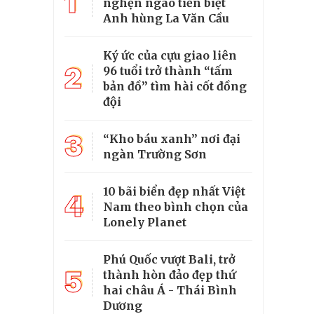
1
nghẹn ngào tiễn biệt
Anh hùng La Văn Cầu
Ký ức của cựu giao liên
2
96 tuổi trở thành “tấm
bản đồ” tìm hài cốt đồng
đội
3
“Kho báu xanh” nơi đại
ngàn Trường Sơn
10 bãi biển đẹp nhất Việt
4
Nam theo bình chọn của
Lonely Planet
Phú Quốc vượt Bali, trở
5
thành hòn đảo đẹp thứ
hai châu Á - Thái Bình
Dương