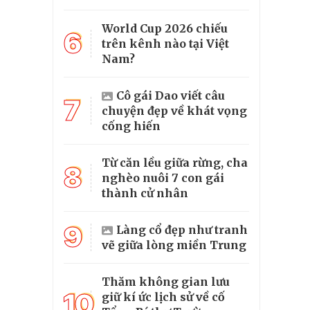
World Cup 2026 chiếu
6
trên kênh nào tại Việt
Nam?
Cô gái Dao viết câu
7
chuyện đẹp về khát vọng
cống hiến
Từ căn lều giữa rừng, cha
8
nghèo nuôi 7 con gái
thành cử nhân
9
Làng cổ đẹp như tranh
vẽ giữa lòng miền Trung
Thăm không gian lưu
10
giữ kí ức lịch sử về cố