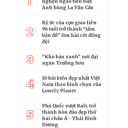
1
nghẹn ngào tiễn biệt
Anh hùng La Văn Cầu
Ký ức của cựu giao liên
2
96 tuổi trở thành “tấm
bản đồ” tìm hài cốt đồng
đội
3
“Kho báu xanh” nơi đại
ngàn Trường Sơn
10 bãi biển đẹp nhất Việt
4
Nam theo bình chọn của
Lonely Planet
Phú Quốc vượt Bali, trở
5
thành hòn đảo đẹp thứ
hai châu Á - Thái Bình
Dương