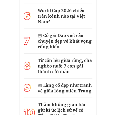
World Cup 2026 chiếu
6
trên kênh nào tại Việt
Nam?
Cô gái Dao viết câu
7
chuyện đẹp về khát vọng
cống hiến
Từ căn lều giữa rừng, cha
8
nghèo nuôi 7 con gái
thành cử nhân
9
Làng cổ đẹp như tranh
vẽ giữa lòng miền Trung
Thăm không gian lưu
10
giữ kí ức lịch sử về cố