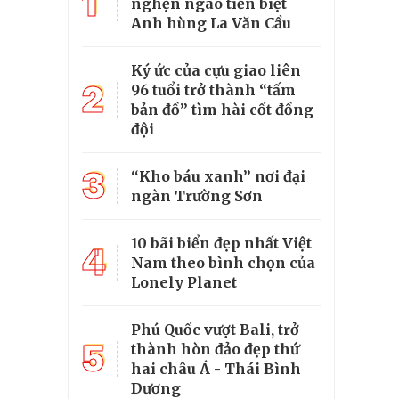
1
nghẹn ngào tiễn biệt
Anh hùng La Văn Cầu
Ký ức của cựu giao liên
2
96 tuổi trở thành “tấm
bản đồ” tìm hài cốt đồng
đội
3
“Kho báu xanh” nơi đại
ngàn Trường Sơn
10 bãi biển đẹp nhất Việt
4
Nam theo bình chọn của
Lonely Planet
Phú Quốc vượt Bali, trở
5
thành hòn đảo đẹp thứ
hai châu Á - Thái Bình
Dương