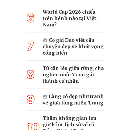
World Cup 2026 chiếu
6
trên kênh nào tại Việt
Nam?
Cô gái Dao viết câu
7
chuyện đẹp về khát vọng
cống hiến
Từ căn lều giữa rừng, cha
8
nghèo nuôi 7 con gái
thành cử nhân
9
Làng cổ đẹp như tranh
vẽ giữa lòng miền Trung
Thăm không gian lưu
10
giữ kí ức lịch sử về cố