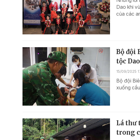
Những lời 
Dao khi vừ
của các an
Bộ đội 
tộc Dao
15/09/2025 1
Bộ đội Biê
xuống cầu
Lá thư 
trong 