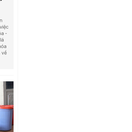
ận
việc
óa -
lá
hóa
 về