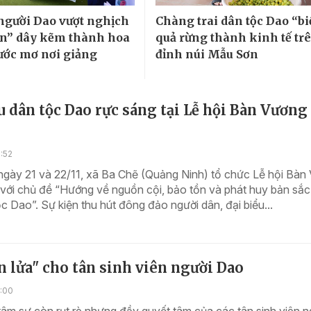
người Dao vượt nghịch
Chàng trai dân tộc Dao “b
n” dây kẽm thành hoa
quả rừng thành kinh tế tr
 ước mơ nơi giảng
đỉnh núi Mẫu Sơn
 dân tộc Dao rực sáng tại Lễ hội Bàn Vương
0:52
ngày 21 và 22/11, xã Ba Chẽ (Quảng Ninh) tổ chức Lễ hội Bàn
với chủ đề “Hướng về nguồn cội, bảo tồn và phát huy bản sắc
c Dao”. Sự kiện thu hút đông đảo người dân, đại biểu...
 lửa" cho tân sinh viên người Dao
8:00