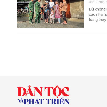
09/09/2025 
Dù không b
các nhà hả
trang thay