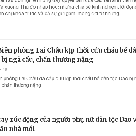
tâm sự còn rụt rè nhưng đầy quyết tâm của các tân sinh viên n
a xuống Thủ đô nhập học; những chia sẻ kinh nghiệm, lời độn
h chị khóa trước và cả sự gửi gắm, mong đợi từ những...
Biên phòng Lai Châu kịp thời cứu cháu bé d
 bị ngã cầu, chấn thương nặng
7:49
n phòng Lai Châu đã cấp cứu kịp thời cháu bé dân tộc Dao bị 
 chấn thương nặng
tay xúc động của người phụ nữ dân tộc Dao v
căn nhà mới