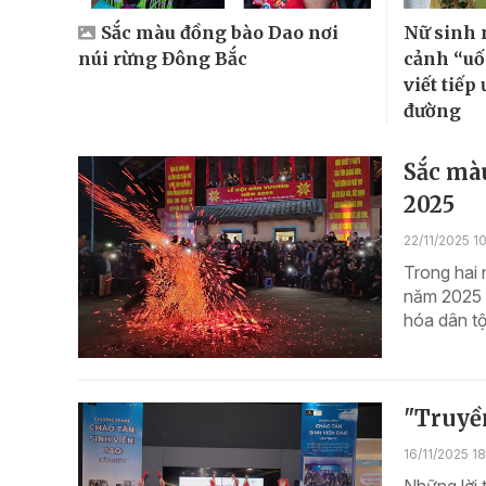
Sắc màu đồng bào Dao nơi
Nữ sinh 
núi rừng Đông Bắc
cảnh “uố
viết tiếp
đường
Sắc màu
2025
22/11/2025 1
Trong hai 
năm 2025 
hóa dân tộ
"Truyền
16/11/2025 1