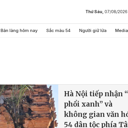
Thứ Sáu,
07/08/2026
Bản làng hôm nay
Sắc màu 54
Người giữ lửa
Media
Hà Nội tiếp nhận “
phổi xanh” và
không gian văn h
54 dân tộc phía T