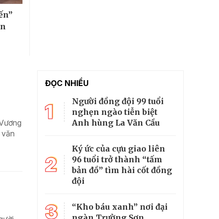
iến”
ên
ĐỌC NHIỀU
Người đồng đội 99 tuổi
1
nghẹn ngào tiễn biệt
Anh hùng La Văn Cầu
 Vương
 văn
Ký ức của cựu giao liên
2
96 tuổi trở thành “tấm
bản đồ” tìm hài cốt đồng
đội
3
“Kho báu xanh” nơi đại
ngàn Trường Sơn