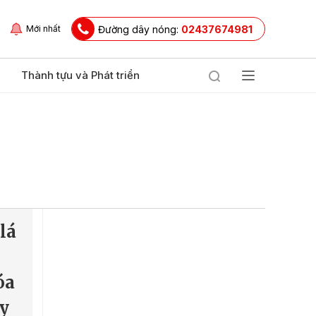
Đường dây nóng:
02437674981
Mới nhất
Thành tựu và Phát triển
lá
óa
ây