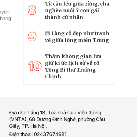
Từ căn lều giữa rừng, cha
8
nghèo nuôi 7 con gái
uyền,
thành cử nhân
khang
9
Làng cổ đẹp như tranh
vẽ giữa lòng miền Trung
Thăm không gian lưu
10
giữ kí ức lịch sử về cố
Tổng Bí thư Trường
Chinh
Địa chỉ: Tầng 18, Toà nhà Cục Viễn thông
(VNTA), 68 Dương Đình Nghệ, phường Cầu
Giấy, TP. Hà Nội.
Điện thoại: 02437674981