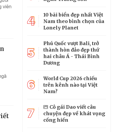
gười
g viên
10 bãi biển đẹp nhất Việt
4
Nam theo bình chọn của
Lonely Planet
Phú Quốc vượt Bali, trở
ân
5
thành hòn đảo đẹp thứ
hai châu Á - Thái Bình
Dương
ngã
World Cup 2026 chiếu
6
trên kênh nào tại Việt
Nam?
Cô gái Dao viết câu
7
chuyện đẹp về khát vọng
iết
cống hiến