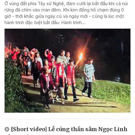
Ở vùng đất phía Tây xứ Nghệ, đám cưới lại bắt đầu khi cả núi
rừng đã chìm vào màn đêm. Khi kim đồng hồ chạm đúng 0
giờ - thời khắc giữa ngày cũ và ngày mới - cũng là lúc một
hành trình đặc biệt bắt đầu: Hành trình...
[Short video] Lễ cúng thần sâm Ngọc Linh