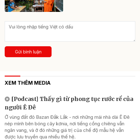
Gửi bình luận
XEM THÊM MEDIA
[Podcast] Thấy gì từ phong tục rước rể của
người Ê Đê
Ở vùng đất đỏ Bazan Đắk Lắk - nơi những mái nhà dài Ê Đê
nép mình bên bóng cây kơnia, nơi tiếng cồng chiêng vẫn
ngân vang, và ở đó những giá trị của chế độ mẫu hệ vẫn
được lưu truyền qua nhiều thế hệ.