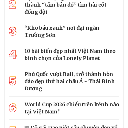
2
thành “tấm bản đồ” tìm hài cốt
đồng đội
3
“Kho báu xanh” nơi đại ngàn
Trường Sơn
4
10 bãi biển đẹp nhất Việt Nam theo
bình chọn của Lonely Planet
Phú Quốc vượt Bali, trở thành hòn
5
đảo đẹp thứ hai châu Á - Thái Bình
Dương
6
World Cup 2026 chiếu trên kênh nào
tại Việt Nam?
Cô gái Dao viết câu chuyện đẹp về