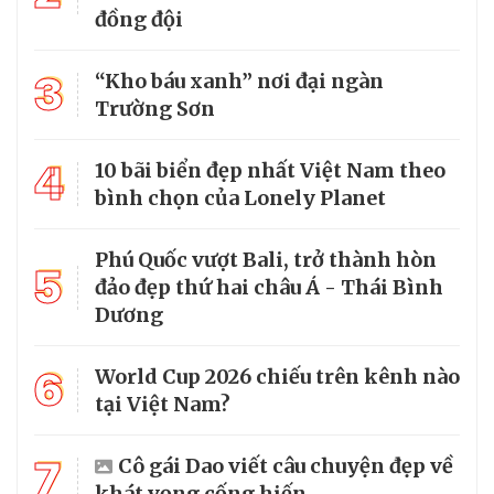
đồng đội
3
“Kho báu xanh” nơi đại ngàn
Trường Sơn
4
10 bãi biển đẹp nhất Việt Nam theo
bình chọn của Lonely Planet
Phú Quốc vượt Bali, trở thành hòn
5
đảo đẹp thứ hai châu Á - Thái Bình
Dương
6
World Cup 2026 chiếu trên kênh nào
tại Việt Nam?
7
Cô gái Dao viết câu chuyện đẹp về
khát vọng cống hiến