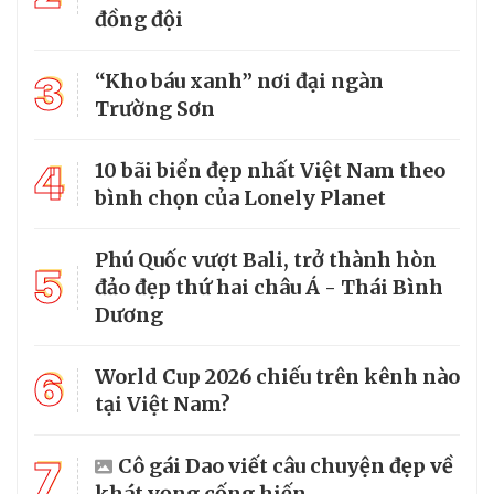
đồng đội
3
“Kho báu xanh” nơi đại ngàn
Trường Sơn
4
10 bãi biển đẹp nhất Việt Nam theo
bình chọn của Lonely Planet
Phú Quốc vượt Bali, trở thành hòn
5
đảo đẹp thứ hai châu Á - Thái Bình
Dương
6
World Cup 2026 chiếu trên kênh nào
tại Việt Nam?
7
Cô gái Dao viết câu chuyện đẹp về
khát vọng cống hiến