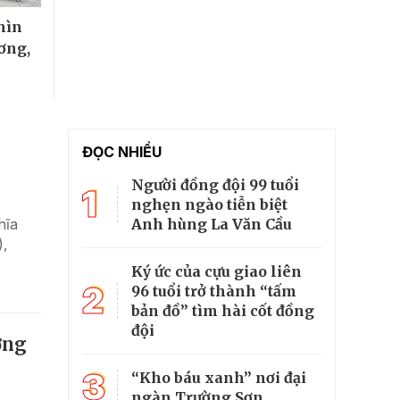
hìn
ơng,
ĐỌC NHIỀU
Người đồng đội 99 tuổi
1
nghẹn ngào tiễn biệt
Anh hùng La Văn Cầu
hĩa
),
Ký ức của cựu giao liên
2
96 tuổi trở thành “tấm
bản đồ” tìm hài cốt đồng
đội
ởng
3
“Kho báu xanh” nơi đại
ngàn Trường Sơn