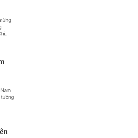
 mừng
g
í...
ệm
t Nam
 tưởng
yên