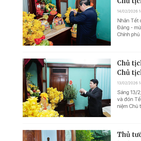
Chủ tị
14/02/2026 1
Nhân Tết 
Đảng - mừ
Chính phủ
Chủ tị
Chủ tịc
13/02/2026 1
Sáng 13/2
và đón Tế
niệm Chủ t
Thủ tư