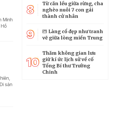
Từ căn lều giữa rừng, cha
8
nghèo nuôi 7 con gái
thành cử nhân
m Minh
h Hồ
9
Làng cổ đẹp như tranh
vẽ giữa lòng miền Trung
g
Thăm không gian lưu
10
giữ kí ức lịch sử về cố
Tổng Bí thư Trường
Chinh
hiên,
Di sản