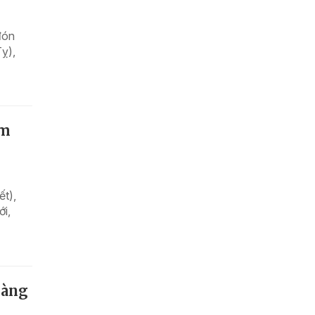
đón
ỵ),
ệm
ết),
ới,
oàng