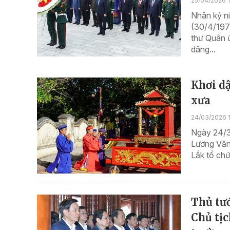
25/04/2026 
Nhân kỷ n
(30/4/1975
thư Quân 
dâng...
Khơi dậ
xưa
24/03/2026 
Ngày 24/3 
Lương Văn
Lắk tổ ch
Thủ tư
Chủ tịc