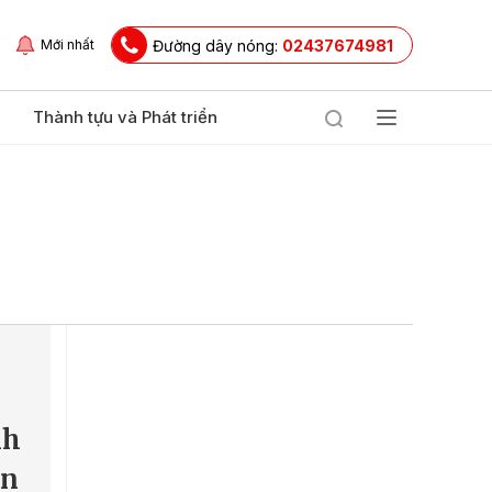
Đường dây nóng:
02437674981
Mới nhất
Thành tựu và Phát triển
nh
ện