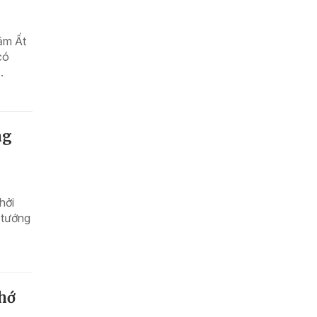
ăm Ất
có
.
ng
hởi
 tướng
hớ