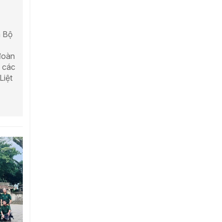
a Bộ
đoàn
 các
Liệt