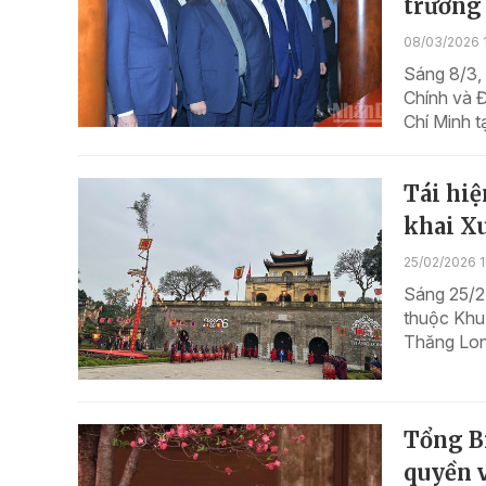
trường
08/03/2026 
Sáng 8/3, 
Chính và 
Chí Minh t
Tái hi
khai X
25/02/2026 
Sáng 25/2 
thuộc Khu
Thăng Lon
Tổng B
quyền 