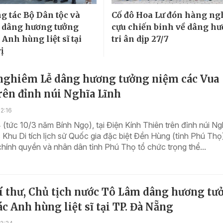
g tác Bộ Dân tộc và
Cố đô Hoa Lư đón hàng ng
 dâng hương tưởng
cựu chiến binh về dâng hư
Anh hùng liệt sĩ tại
tri ân dịp 27/7
ị
nghiêm Lễ dâng hương tưởng niệm các Vua
rên đỉnh núi Nghĩa Lĩnh
2:16
(tức 10/3 năm Bính Ngọ), tại Điện Kính Thiên trên đỉnh núi Ng
 Khu Di tích lịch sử Quốc gia đặc biệt Đền Hùng (tỉnh Phú Thọ
hính quyền và nhân dân tỉnh Phú Thọ tổ chức trọng thể...
í thư, Chủ tịch nước Tô Lâm dâng hương tư
c Anh hùng liệt sĩ tại TP. Đà Nẵng