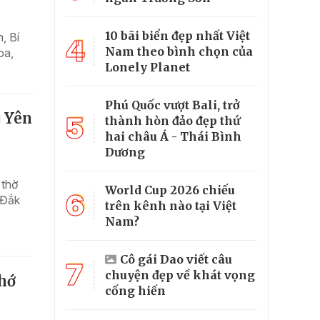
10 bãi biển đẹp nhất Việt
, Bí
4
Nam theo bình chọn của
oa,
Lonely Planet
Phú Quốc vượt Bali, trở
ú Yên
5
thành hòn đảo đẹp thứ
hai châu Á - Thái Bình
Dương
 thờ
World Cup 2026 chiếu
6
 Đắk
trên kênh nào tại Việt
Nam?
Cô gái Dao viết câu
7
chuyện đẹp về khát vọng
hớ
cống hiến