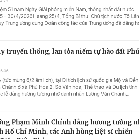
12:34
iệm 51 năm Ngày Giải phóng miền Nam, thống nhất đất nước
 - 30/4/2026), sáng 25/4, Tổng Bí thư, Chủ tịch nước Tô Lâm
ủy Trung ương cùng Đoàn công tác của Trung ương đã dâng h
y truyền thống, lan tỏa niềm tự hào đất Ph
16:06
(tức mùng 6/2 âm lịch), tại Di tích lịch sử quốc gia Mộ và Đền
 Chánh ở xã Phú Hòa 2, Sở Văn hóa, Thể thao và Du lịch tỉnh
ức lễ dâng hương tưởng nhớ danh nhân Lương Văn Chánh,...
ớng Phạm Minh Chính dâng hương tưởng n
h Hồ Chí Minh, các Anh hùng liệt sĩ chiến