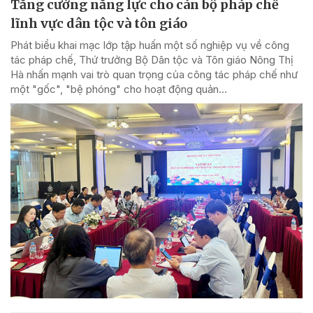
Tăng cường năng lực cho cán bộ pháp chế
lĩnh vực dân tộc và tôn giáo
Phát biểu khai mạc lớp tập huấn một số nghiệp vụ về công
tác pháp chế, Thứ trưởng Bộ Dân tộc và Tôn giáo Nông Thị
Hà nhấn mạnh vai trò quan trọng của công tác pháp chế như
một "gốc", "bệ phóng" cho hoạt động quản...