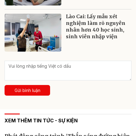
Lào Cai: Lấy mẫu xét
nghiệm làm rõ nguyên
nhân hơn 40 học sinh,
sinh viên nhập viện
Gửi bình luận
XEM THÊM TIN TỨC - SỰ KIỆN