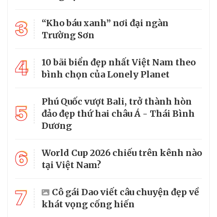
3
“Kho báu xanh” nơi đại ngàn
Trường Sơn
4
10 bãi biển đẹp nhất Việt Nam theo
bình chọn của Lonely Planet
Phú Quốc vượt Bali, trở thành hòn
5
đảo đẹp thứ hai châu Á - Thái Bình
Dương
6
World Cup 2026 chiếu trên kênh nào
tại Việt Nam?
7
Cô gái Dao viết câu chuyện đẹp về
khát vọng cống hiến