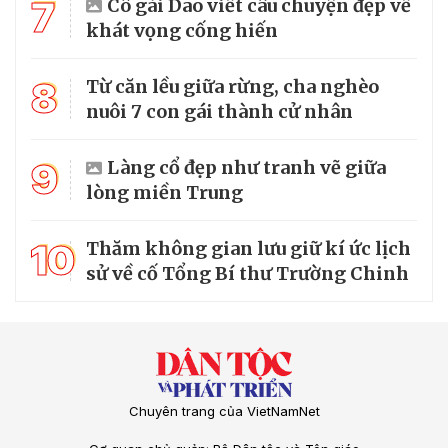
7
Cô gái Dao viết câu chuyện đẹp về
khát vọng cống hiến
8
Từ căn lều giữa rừng, cha nghèo
nuôi 7 con gái thành cử nhân
9
Làng cổ đẹp như tranh vẽ giữa
lòng miền Trung
10
Thăm không gian lưu giữ kí ức lịch
sử về cố Tổng Bí thư Trường Chinh
Chuyên trang của VietNamNet