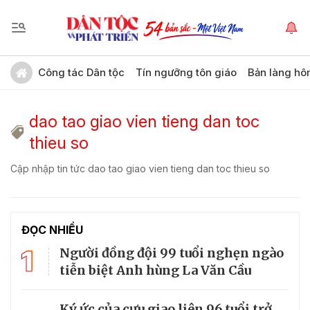
Công tác Dân tộc
Tín ngưỡng tôn giáo
Bản làng hô
dao tao giao vien tieng dan toc
thieu so
Cập nhập tin tức dao tao giao vien tieng dan toc thieu so
ĐỌC NHIỀU
1
Người đồng đội 99 tuổi nghẹn ngào
tiễn biệt Anh hùng La Văn Cầu
Ký ức của cựu giao liên 96 tuổi trở