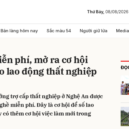
Thứ Bảy,
08/08/2026
bình luận
Bản làng hôm nay
Sắc màu 54
Người giữ lửa
Media
ễn phí, mở ra cơ hội
ĐỌC
o lao động thất nghiệp
ởng trợ cấp thất nghiệp ở Nghệ An được
Hủy
G
ghề miễn phí. Đây là cơ hội để số lao
 có thêm cơ hội việc làm mới trong