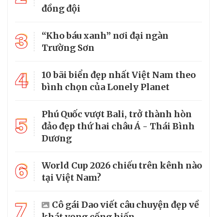
đồng đội
3
“Kho báu xanh” nơi đại ngàn
Trường Sơn
4
10 bãi biển đẹp nhất Việt Nam theo
bình chọn của Lonely Planet
Phú Quốc vượt Bali, trở thành hòn
5
đảo đẹp thứ hai châu Á - Thái Bình
Dương
6
World Cup 2026 chiếu trên kênh nào
tại Việt Nam?
7
Cô gái Dao viết câu chuyện đẹp về
khát vọng cống hiến