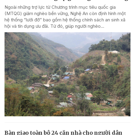
Ngoài những trợ lực từ Chương trình mục tiêu quốc gia
(MTQG) giảm nghèo bền vững, Nghệ An còn định hình một
hệ thống “lưới đỡ” bao gồm hệ thống chính sách an sinh xã
hội và tín dụng ưu đãi. Từ đó, giúp người nghèo...
Bàn giao toàn bộ 24 căn nhà cho người dân