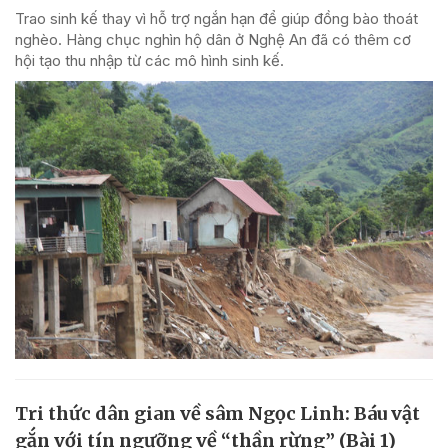
Trao sinh kế thay vì hỗ trợ ngắn hạn để giúp đồng bào thoát
nghèo. Hàng chục nghìn hộ dân ở Nghệ An đã có thêm cơ
hội tạo thu nhập từ các mô hình sinh kế.
Tri thức dân gian về sâm Ngọc Linh: Báu vật
gắn với tín ngưỡng về “thần rừng” (Bài 1)