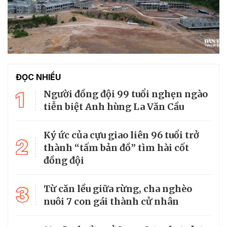
ĐỌC NHIỀU
1
Người đồng đội 99 tuổi nghẹn ngào
tiễn biệt Anh hùng La Văn Cầu
Ký ức của cựu giao liên 96 tuổi trở
2
thành “tấm bản đồ” tìm hài cốt
đồng đội
3
Từ căn lều giữa rừng, cha nghèo
nuôi 7 con gái thành cử nhân