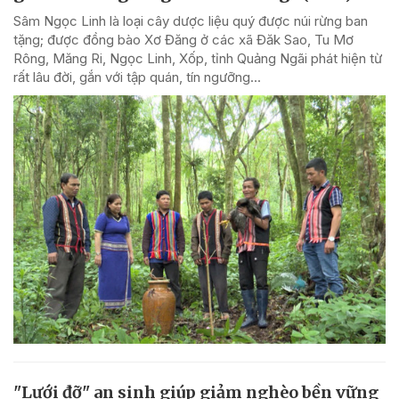
Sâm Ngọc Linh là loại cây dược liệu quý được núi rừng ban
tặng; được đồng bào Xơ Đăng ở các xã Đăk Sao, Tu Mơ
Rông, Măng Ri, Ngọc Linh, Xốp, tỉnh Quảng Ngãi phát hiện từ
rất lâu đời, gắn với tập quán, tín ngưỡng...
"Lưới đỡ" an sinh giúp giảm nghèo bền vững