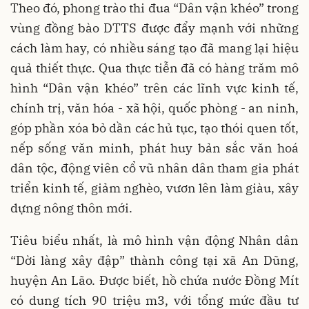
Theo đó, phong trào thi đua “Dân vận khéo” trong
vùng đồng bào DTTS được đẩy mạnh với những
cách làm hay, có nhiều sáng tạo đã mang lại hiệu
quả thiết thực. Qua thực tiễn đã có hàng trăm mô
hình “Dân vận khéo” trên các lĩnh vực kinh tế,
chính trị, văn hóa - xã hội, quốc phòng - an ninh,
góp phần xóa bỏ dần các hủ tục, tạo thói quen tốt,
nếp sống văn minh, phát huy bản sắc văn hoá
dân tộc, động viên cổ vũ nhân dân tham gia phát
triển kinh tế, giảm nghèo, vươn lên làm giàu, xây
dựng nông thôn mới.
Tiêu biểu nhất, là mô hình vận động Nhân dân
“Dời làng xây đập” thành công tại xã An Dũng,
huyện An Lão. Được biết, hồ chứa nước Ðồng Mít
có dung tích 90 triệu m3, với tổng mức đầu tư