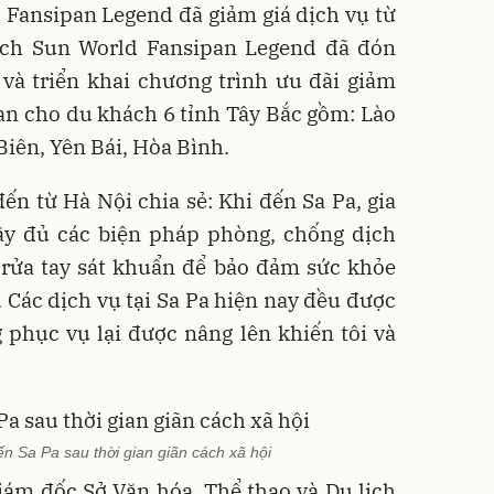
 Fansipan Legend đã giảm giá dịch vụ từ
ịch Sun World Fansipan Legend đã đón
 và triển khai chương trình ưu đãi giảm
an cho du khách 6 tỉnh Tây Bắc gồm: Lào
 Biên, Yên Bái, Hòa Bình.
ến từ Hà Nội chia sẻ: Khi đến Sa Pa, gia
đầy đủ các biện pháp phòng, chống dịch
 rửa tay sát khuẩn để bảo đảm sức khỏe
 Các dịch vụ tại Sa Pa hiện nay đều được
 phục vụ lại được nâng lên khiến tôi và
n Sa Pa sau thời gian giãn cách xã hội
ám đốc Sở Văn hóa, Thể thao và Du lịch