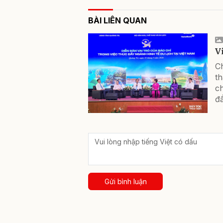
BÀI LIÊN QUAN
V
C
th
ch
đẩ
Gửi bình luận