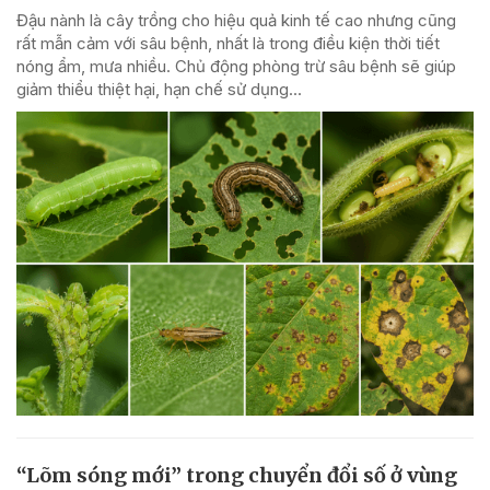
Đậu nành là cây trồng cho hiệu quả kinh tế cao nhưng cũng
rất mẫn cảm với sâu bệnh, nhất là trong điều kiện thời tiết
nóng ẩm, mưa nhiều. Chủ động phòng trừ sâu bệnh sẽ giúp
giảm thiểu thiệt hại, hạn chế sử dụng...
“Lõm sóng mới” trong chuyển đổi số ở vùng