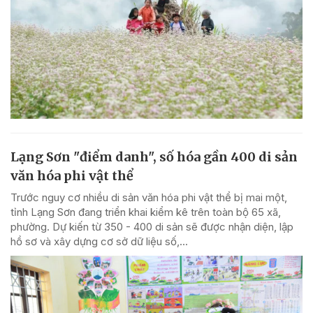
Lạng Sơn "điểm danh", số hóa gần 400 di sản
văn hóa phi vật thể
Trước nguy cơ nhiều di sản văn hóa phi vật thể bị mai một,
tỉnh Lạng Sơn đang triển khai kiểm kê trên toàn bộ 65 xã,
phường. Dự kiến từ 350 - 400 di sản sẽ được nhận diện, lập
hồ sơ và xây dựng cơ sở dữ liệu số,...