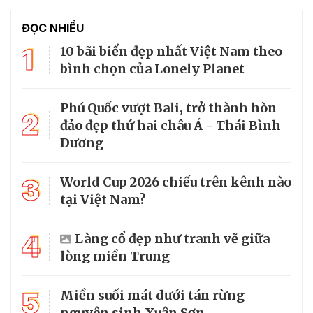
ĐỌC NHIỀU
1
10 bãi biển đẹp nhất Việt Nam theo
bình chọn của Lonely Planet
Phú Quốc vượt Bali, trở thành hòn
2
đảo đẹp thứ hai châu Á - Thái Bình
Dương
3
World Cup 2026 chiếu trên kênh nào
tại Việt Nam?
4
Làng cổ đẹp như tranh vẽ giữa
lòng miền Trung
5
Miền suối mát dưới tán rừng
nguyên sinh Xuân Sơn