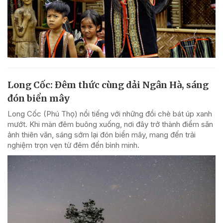
Long Cốc: Đêm thức cùng dải Ngân Hà, sáng
đón biển mây
Long Cốc (Phú Thọ) nổi tiếng với những đồi chè bát úp xanh
mướt. Khi màn đêm buông xuống, nơi đây trở thành điểm săn
ảnh thiên văn, sáng sớm lại đón biển mây, mang đến trải
nghiệm trọn vẹn từ đêm đến bình minh.