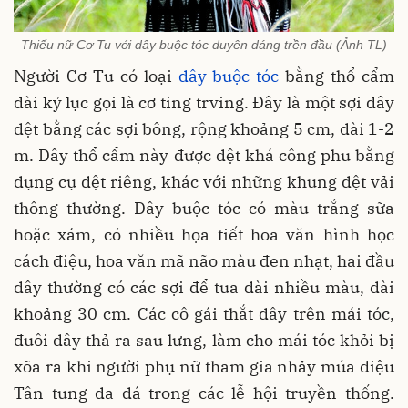
Thiếu nữ Cơ Tu với dây buộc tóc duyên dáng trền đầu (Ảnh TL)
Người Cơ Tu có loại
dây buộc tóc
bằng thổ cẩm
dài kỷ lục gọi là cơ ting trving. Đây là một sợi dây
dệt bằng các sợi bông, rộng khoảng 5 cm, dài 1-2
m. Dây thổ cẩm này được dệt khá công phu bằng
dụng cụ dệt riêng, khác với những khung dệt vải
thông thường. Dây buộc tóc có màu trắng sữa
hoặc xám, có nhiều họa tiết hoa văn hình học
cách điệu, hoa văn mã não màu đen nhạt, hai đầu
dây thường có các sợi để tua dài nhiều màu, dài
khoảng 30 cm. Các cô gái thắt dây trên mái tóc,
đuôi dây thả ra sau lưng, làm cho mái tóc khỏi bị
xõa ra khi người phụ nữ tham gia nhảy múa điệu
Tân tung da dá trong các lễ hội truyền thống.