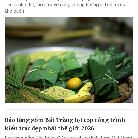
Thu là như thế, luôn trở về cùng những hương vị bình dị mà
khó quên
Bảo tàng gốm Bát Tràng lọt top công trình
kiến trúc đẹp nhất thế giới 2026
Bảo tàng gốm Bát Tràng được tạp chí du lịch Time Out (Anh)