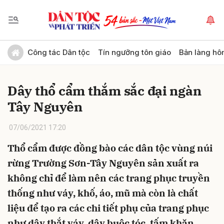
Gửi bình luận
Công tác Dân tộc
Tín ngưỡng tôn giáo
Bản làng hô
Dây thổ cẩm thắm sắc đại ngàn
Tây Nguyên
07/06/2021 17:20
Thổ cẩm được đồng bào các dân tộc vùng núi
Hủy
Gửi
rừng Trường Sơn-Tây Nguyên sản xuất ra
không chỉ để làm nên các trang phục truyền
thống như váy, khố, áo, mũ mà còn là chất
liệu để tạo ra các chi tiết phụ của trang phục
như dây thắt váy, dây buộc tóc, tấm khăn