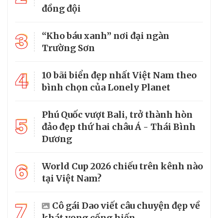
đồng đội
3
“Kho báu xanh” nơi đại ngàn
Trường Sơn
4
10 bãi biển đẹp nhất Việt Nam theo
bình chọn của Lonely Planet
Phú Quốc vượt Bali, trở thành hòn
5
đảo đẹp thứ hai châu Á - Thái Bình
Dương
6
World Cup 2026 chiếu trên kênh nào
tại Việt Nam?
7
Cô gái Dao viết câu chuyện đẹp về
khát vọng cống hiến