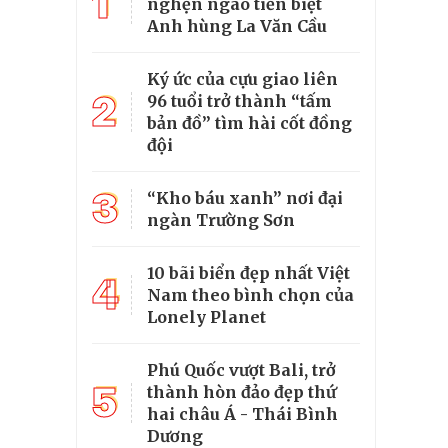
1
nghẹn ngào tiễn biệt
Anh hùng La Văn Cầu
Ký ức của cựu giao liên
2
96 tuổi trở thành “tấm
bản đồ” tìm hài cốt đồng
đội
3
“Kho báu xanh” nơi đại
ngàn Trường Sơn
10 bãi biển đẹp nhất Việt
4
Nam theo bình chọn của
Lonely Planet
Phú Quốc vượt Bali, trở
5
thành hòn đảo đẹp thứ
hai châu Á - Thái Bình
Dương