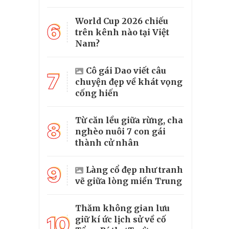
World Cup 2026 chiếu
6
trên kênh nào tại Việt
Nam?
Cô gái Dao viết câu
7
chuyện đẹp về khát vọng
cống hiến
Từ căn lều giữa rừng, cha
8
nghèo nuôi 7 con gái
thành cử nhân
9
Làng cổ đẹp như tranh
vẽ giữa lòng miền Trung
Thăm không gian lưu
10
giữ kí ức lịch sử về cố