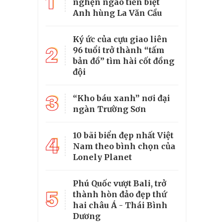
1
nghẹn ngào tiễn biệt
Anh hùng La Văn Cầu
Ký ức của cựu giao liên
2
96 tuổi trở thành “tấm
bản đồ” tìm hài cốt đồng
đội
3
“Kho báu xanh” nơi đại
ngàn Trường Sơn
10 bãi biển đẹp nhất Việt
4
Nam theo bình chọn của
Lonely Planet
Phú Quốc vượt Bali, trở
5
thành hòn đảo đẹp thứ
hai châu Á - Thái Bình
Dương