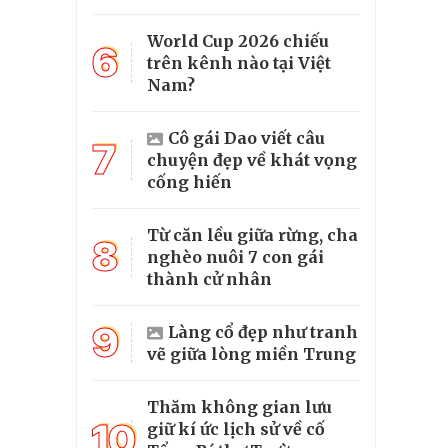
World Cup 2026 chiếu
6
trên kênh nào tại Việt
Nam?
Cô gái Dao viết câu
7
chuyện đẹp về khát vọng
cống hiến
Từ căn lều giữa rừng, cha
8
nghèo nuôi 7 con gái
thành cử nhân
9
Làng cổ đẹp như tranh
vẽ giữa lòng miền Trung
Thăm không gian lưu
10
giữ kí ức lịch sử về cố