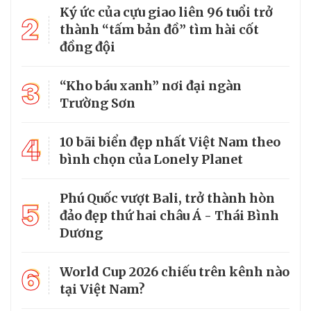
Ký ức của cựu giao liên 96 tuổi trở
2
thành “tấm bản đồ” tìm hài cốt
đồng đội
3
“Kho báu xanh” nơi đại ngàn
Trường Sơn
4
10 bãi biển đẹp nhất Việt Nam theo
bình chọn của Lonely Planet
Phú Quốc vượt Bali, trở thành hòn
5
đảo đẹp thứ hai châu Á - Thái Bình
Dương
6
World Cup 2026 chiếu trên kênh nào
tại Việt Nam?