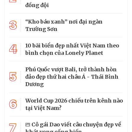
đồng đội
3
“Kho báu xanh” nơi đại ngàn
Trường Sơn
4
10 bãi biển đẹp nhất Việt Nam theo
bình chọn của Lonely Planet
Phú Quốc vượt Bali, trở thành hòn
5
đảo đẹp thứ hai châu Á - Thái Bình
Dương
6
World Cup 2026 chiếu trên kênh nào
tại Việt Nam?
7
Cô gái Dao viết câu chuyện đẹp về
khát vọng cống hiến