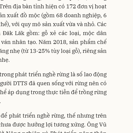
Trên địa bàn tỉnh hiện có 172 đơn vị hoạt
sản xuất đồ mộc (gồm 68 doanh nghiệp, 6
hể), với quy mô sản xuất vừa và nhỏ. Các
 Đăk Lăk gồm: gỗ xẻ các loại, mộc dân
, ván nhân tạo. Năm 2018, sản phẩm chế
ăng nhẹ (từ 13-25% tùy loại gỗ), riêng sản
nhẹ.
trong phát triển nghề rừng là số lao động
Người DTTS đã quen sống với rừng nên có
hể áp dụng trong thực tiễn để trồng rừng
.
để phát triển nghề rừng, thế nhưng trên
 chưa được hưởng lợi tương xứng. Ông Vũ