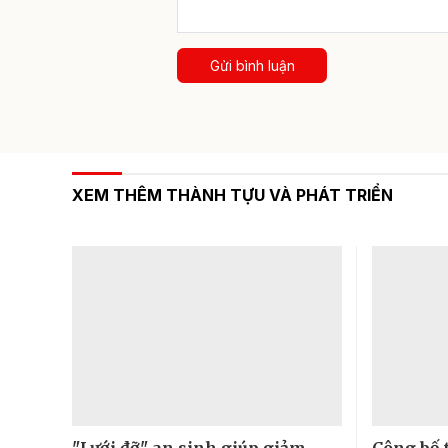
Gửi bình luận
XEM THÊM THÀNH TỰU VÀ PHÁT TRIỂN
"Lưới đỡ" an sinh giúp giảm
Công bố 