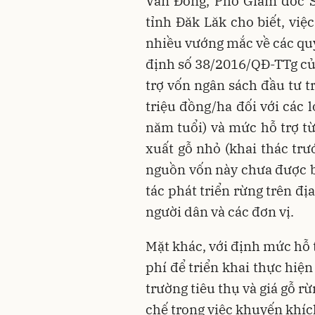
Văn Đông, Phó Giám đốc S
tỉnh Đăk Lăk cho biết, việ
nhiều vướng mắc về các quy
định số 38/2016/QĐ-TTg c
trợ vốn ngân sách đầu tư t
triệu đồng/ha đối với các l
năm tuổi) và mức hỗ trợ từ
xuất gỗ nhỏ (khai thác trư
nguồn vốn này chưa được bố
tác phát triển rừng trên đị
người dân và các đơn vị.
Mặt khác, với định mức hỗ 
phí để triển khai thực hiện
trường tiêu thụ và giá gỗ r
chế trong việc khuyến khích