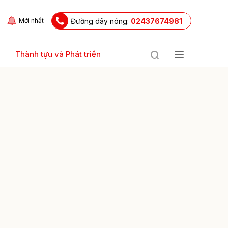
Đường dây nóng:
02437674981
Mới nhất
Thành tựu và Phát triển
ửi