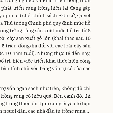
ở Nông nghiệp và Phát triển nông thôn
c phát triển rừng trồng hiện tại đang gặp
 định, cơ chế, chính sách. Đơn cử, Quyết
ủa Thủ tướng Chính phủ quy định mức hỗ
rong trồng rừng sản xuất mức hỗ trợ từ 8
oài cây sản xuất gỗ lớn (khai thác sau 10
 5 triệu đồng/ha đối với các loài cây sản
ớc 10 năm tuổi). Nhưng thực tế đến nay,
 trí, hiện việc triển khai thực hiện công
a bàn tỉnh chủ yếu bằng vốn tự có của các
trợ vốn ngân sách như trên, không đủ chi
 trồng rừng có hiệu quả. Bên cạnh đó, thị
ừng trồng thiếu ổn định cũng là yếu tố hạn
 người dân, các nhà đầu tư trồng rừng...