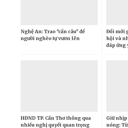
Nghệ An: Trao "cần câu" để
Đổi mới 
người nghèo tự vươn lên
hội và n
đáp ứng 
HĐND TP. Cần Thơ thông qua
Giữ nhịp
nhiều nghị quyết quan trọng
nóng: Từ