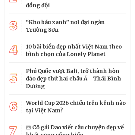
đồng đội
3
“Kho báu xanh” nơi đại ngàn
Trường Sơn
4
10 bãi biển đẹp nhất Việt Nam theo
bình chọn của Lonely Planet
Phú Quốc vượt Bali, trở thành hòn
5
đảo đẹp thứ hai châu Á - Thái Bình
Dương
6
World Cup 2026 chiếu trên kênh nào
tại Việt Nam?
7
Cô gái Dao viết câu chuyện đẹp về
khát vọng cống hiến