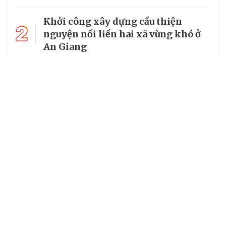
Khởi công xây dựng cầu thiện
2
nguyện nối liền hai xã vùng khó ở
An Giang
Bộ Quốc phòng kiểm tra toàn diện
3
tại Ban Chỉ huy Bộ đội Biên phòng
tỉnh An Giang
4
Phó Chủ tịch nước Võ Thị Ánh Xuân
thăm cán bộ, chiến sĩ Biên phòng
5
Tín dụng chính sách phát huy tối
đa hiệu quả ở Đồng Nai