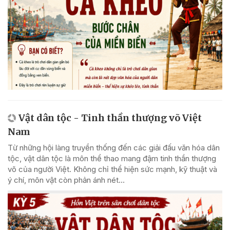
Vật dân tộc - Tinh thần thượng võ Việt
Nam
Từ những hội làng truyền thống đến các giải đấu văn hóa dân
tộc, vật dân tộc là môn thể thao mang đậm tinh thần thượng
võ của người Việt. Không chỉ thể hiện sức mạnh, kỹ thuật và
ý chí, môn vật còn phản ánh nét...