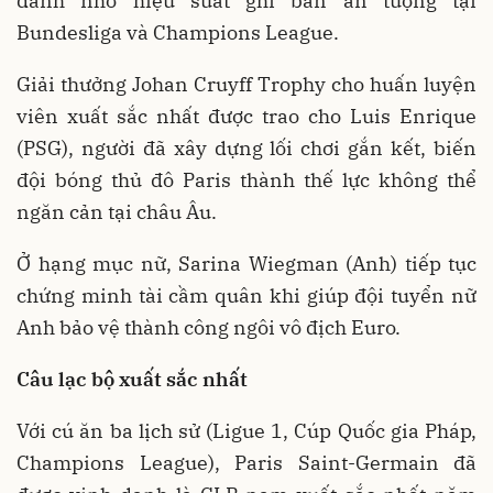
danh nhờ hiệu suất ghi bàn ấn tượng tại
Bundesliga và Champions League.
Giải thưởng Johan Cruyff Trophy cho huấn luyện
viên xuất sắc nhất được trao cho Luis Enrique
(PSG), người đã xây dựng lối chơi gắn kết, biến
đội bóng thủ đô Paris thành thế lực không thể
ngăn cản tại châu Âu.
Ở hạng mục nữ, Sarina Wiegman (Anh) tiếp tục
chứng minh tài cầm quân khi giúp đội tuyển nữ
Anh bảo vệ thành công ngôi vô địch Euro.
Câu lạc bộ xuất sắc nhất
Với cú ăn ba lịch sử (Ligue 1, Cúp Quốc gia Pháp,
Champions League), Paris Saint-Germain đã