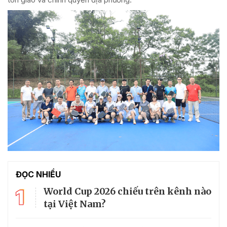
ĐỌC NHIỀU
1
World Cup 2026 chiếu trên kênh nào
tại Việt Nam?