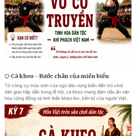
Cà kheo - Bước chân của miền biển
Từ công cụ mưu sinh của ngư dân vùng biển đến trò chơi
dân gian hấp dẫn trong lễ hội, cà kheo mang đậm dấu ấn văn
hóa cộng đồng và tinh thần khéo léo, bền bỉ của người Việt.