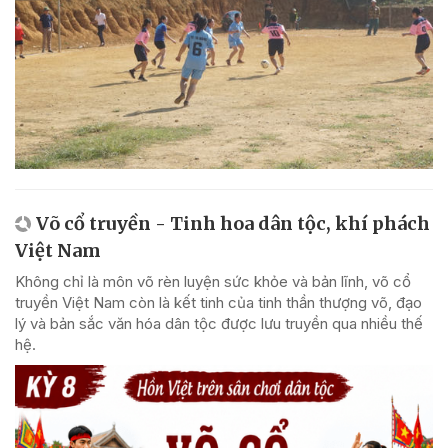
Võ cổ truyền - Tinh hoa dân tộc, khí phách
Việt Nam
Không chỉ là môn võ rèn luyện sức khỏe và bản lĩnh, võ cổ
truyền Việt Nam còn là kết tinh của tinh thần thượng võ, đạo
lý và bản sắc văn hóa dân tộc được lưu truyền qua nhiều thế
hệ.