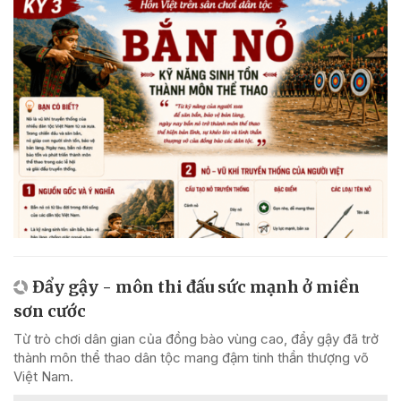
Đẩy gậy - môn thi đấu sức mạnh ở miền
sơn cước
Từ trò chơi dân gian của đồng bào vùng cao, đẩy gậy đã trở
thành môn thể thao dân tộc mang đậm tinh thần thượng võ
Việt Nam.