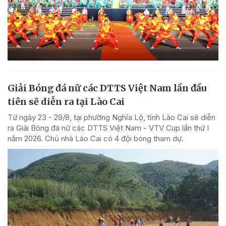
Giải Bóng đá nữ các DTTS Việt Nam lần đầu
tiên sẽ diễn ra tại Lào Cai
Từ ngày 23 - 29/8, tại phường Nghĩa Lộ, tỉnh Lào Cai sẽ diễn
ra Giải Bóng đá nữ các DTTS Việt Nam - VTV Cup lần thứ I
năm 2026. Chủ nhà Lào Cai có 4 đội bóng tham dự.