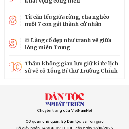
khát vọng cống hiến
8
Từ căn lều giữa rừng, cha nghèo
nuôi 7 con gái thành cử nhân
9
Làng cổ đẹp như tranh vẽ giữa
lòng miền Trung
10
Thăm không gian lưu giữ kí ức lịch
sử về cố Tổng Bí thư Trường Chinh
Chuyên trang của VietNamNet
Cơ quan chủ quản: Bộ Dân tộc và Tôn giáo
Số giấy phép: 146/GP-BVHTTDL, cấp ngày 17/10/2025