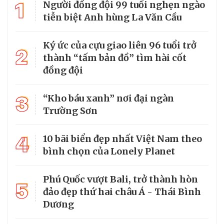
1
Người đồng đội 99 tuổi nghẹn ngào
tiễn biệt Anh hùng La Văn Cầu
Ký ức của cựu giao liên 96 tuổi trở
2
thành “tấm bản đồ” tìm hài cốt
đồng đội
3
“Kho báu xanh” nơi đại ngàn
Trường Sơn
4
10 bãi biển đẹp nhất Việt Nam theo
bình chọn của Lonely Planet
Phú Quốc vượt Bali, trở thành hòn
5
đảo đẹp thứ hai châu Á - Thái Bình
Dương