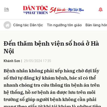
Gửi bình luận
Công tác Dân tộc
Tín ngưỡng tôn giáo
Bản làng hô
Đến thăm bệnh viện số hoá ở Hà
Nội
Khánh Sơn
29/05/2024 17:35
Bệnh nhân không phải xếp hàng chờ đợi lấy
Hủy
Gửi
số thứ tự đăng ký khám bệnh, bác sĩ có thể
nhanh chóng tra cứu thông tin bệnh án trên
hệ thống, hồ sơ bệnh án được lưu trên môi
trường số giúp người bệnh không cần phải
mang theo giấy tờ khi tái khám là những tiện