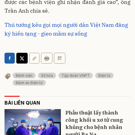
được các bệnh viện ghi nhận đánh giá cao”, ông
Trần Anh chia sẻ.
Thủ tướng kêu gọi mọi người dân Việt Nam đăng
ký hiến tạng - gieo mầm sự sống
Bệnh viện
Số hóa
Tập đoàn VNPT
Điện tử
Bệnh án Điện tử
BÀI LIÊN QUAN
Phẫu thuật lấy thành
công khối u xơ tử cung
khủng cho bệnh nhân
người Ba Na