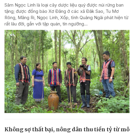
Sâm Ngọc Linh là loại cây dược liệu quý được núi rừng ban
tặng; được đồng bào Xơ Đăng ở các xã Đăk Sao, Tu Mơ
Rông, Măng Ri, Ngọc Linh, Xốp, tỉnh Quảng Ngãi phát hiện từ
rất lâu đời, gắn với tập quán, tín ngưỡng...
Không sợ thất bại, nông dân thu tiền tỷ từ mô