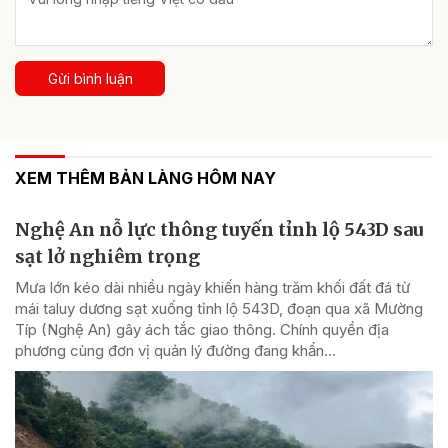
Gửi bình luận
XEM THÊM BẢN LÀNG HÔM NAY
Nghệ An nỗ lực thông tuyến tỉnh lộ 543D sau
sạt lở nghiêm trọng
Mưa lớn kéo dài nhiều ngày khiến hàng trăm khối đất đá từ
mái taluy dương sạt xuống tỉnh lộ 543D, đoạn qua xã Mường
Típ (Nghệ An) gây ách tắc giao thông. Chính quyền địa
phương cùng đơn vị quản lý đường đang khẩn...