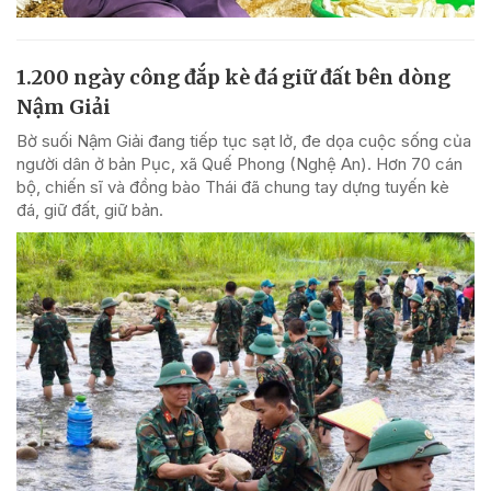
1.200 ngày công đắp kè đá giữ đất bên dòng
Nậm Giải
Bờ suối Nậm Giải đang tiếp tục sạt lở, đe dọa cuộc sống của
người dân ở bản Pục, xã Quế Phong (Nghệ An). Hơn 70 cán
bộ, chiến sĩ và đồng bào Thái đã chung tay dựng tuyến kè
đá, giữ đất, giữ bản.