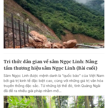
Tri thức dân gian về sâm Ngọc Linh: Nâng
tầm thương hiệu sâm Ngọc Linh (Bài cuối)
Sâm Ngọc Linh được mệnh danh là “quốc bảo” của Việt Nam
bởi giá trị kinh tế đặc biệt cao, cùng với những giá trị văn hóa
truyền thống đặc sắc. Từ những lợi thế đó, tỉnh Quảng Ngãi
đã đề ra nhiều giải pháp nhằm mở...