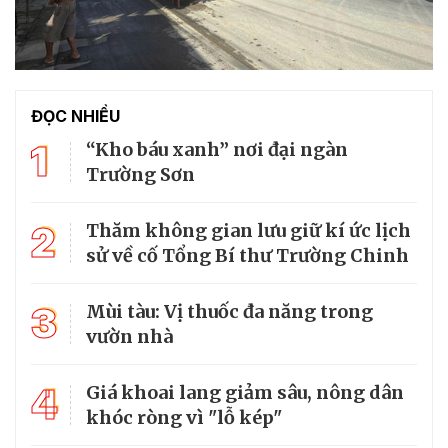
ĐỌC NHIỀU
1
“Kho báu xanh” nơi đại ngàn
Trường Sơn
2
Thăm không gian lưu giữ kí ức lịch
sử về cố Tổng Bí thư Trường Chinh
3
Mùi tàu: Vị thuốc đa năng trong
vườn nhà
4
Giá khoai lang giảm sâu, nông dân
khóc ròng vì "lỗ kép"