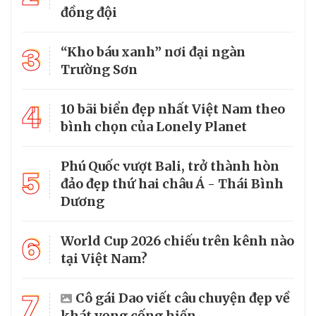
đồng đội
3
“Kho báu xanh” nơi đại ngàn
Trường Sơn
4
10 bãi biển đẹp nhất Việt Nam theo
bình chọn của Lonely Planet
Phú Quốc vượt Bali, trở thành hòn
5
đảo đẹp thứ hai châu Á - Thái Bình
Dương
6
World Cup 2026 chiếu trên kênh nào
tại Việt Nam?
7
Cô gái Dao viết câu chuyện đẹp về
khát vọng cống hiến