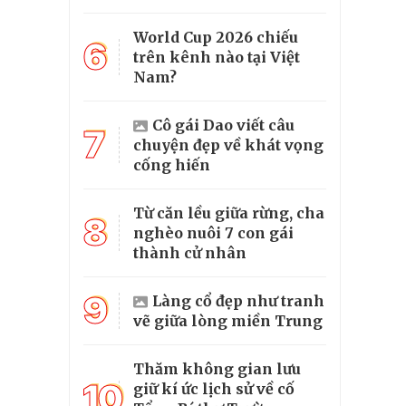
World Cup 2026 chiếu
6
trên kênh nào tại Việt
Nam?
Cô gái Dao viết câu
7
chuyện đẹp về khát vọng
cống hiến
Từ căn lều giữa rừng, cha
8
nghèo nuôi 7 con gái
thành cử nhân
9
Làng cổ đẹp như tranh
vẽ giữa lòng miền Trung
Thăm không gian lưu
10
giữ kí ức lịch sử về cố