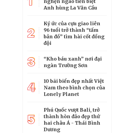
1
nghẹn ngào tiễn biệt
Anh hùng La Văn Cầu
Ký ức của cựu giao liên
2
96 tuổi trở thành “tấm
bản đồ” tìm hài cốt đồng
đội
3
“Kho báu xanh” nơi đại
ngàn Trường Sơn
10 bãi biển đẹp nhất Việt
4
Nam theo bình chọn của
Lonely Planet
Phú Quốc vượt Bali, trở
5
thành hòn đảo đẹp thứ
hai châu Á - Thái Bình
Dương