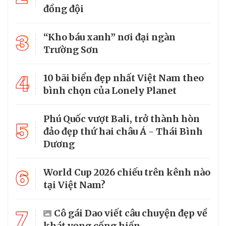
đồng đội
3
“Kho báu xanh” nơi đại ngàn
Trường Sơn
4
10 bãi biển đẹp nhất Việt Nam theo
bình chọn của Lonely Planet
Phú Quốc vượt Bali, trở thành hòn
5
đảo đẹp thứ hai châu Á - Thái Bình
Dương
6
World Cup 2026 chiếu trên kênh nào
tại Việt Nam?
7
Cô gái Dao viết câu chuyện đẹp về
khát vọng cống hiến