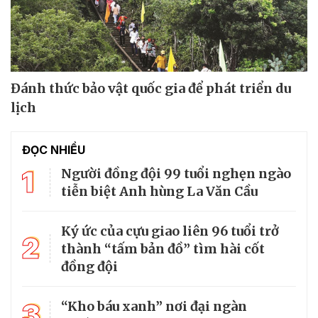
Đánh thức bảo vật quốc gia để phát triển du
lịch
ĐỌC NHIỀU
1
Người đồng đội 99 tuổi nghẹn ngào
tiễn biệt Anh hùng La Văn Cầu
Ký ức của cựu giao liên 96 tuổi trở
2
thành “tấm bản đồ” tìm hài cốt
đồng đội
3
“Kho báu xanh” nơi đại ngàn